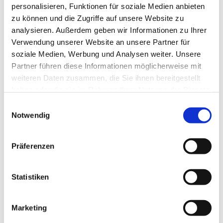
Karriere in der Medizin
personalisieren, Funktionen für soziale Medien anbieten
zu können und die Zugriffe auf unsere Website zu
analysieren. Außerdem geben wir Informationen zu Ihrer
Georgien hat sich zu einem der beliebtesten
Verwendung unserer Website an unsere Partner für
Studienziele
soziale Medien, Werbung und Analysen weiter. Unsere
für internationale Studierende entwickelt, die Medizin oder
Partner führen diese Informationen möglicherweise mit
Zahnmedizin in Europa studieren möchten. Mit
weiteren Daten zusammen, die Sie ihnen bereitgestellt
international anerkannten Universitäten, modernen
haben oder die sie im Rahmen Ihrer Nutzung der Dienste
Lehrstandards, erschwinglichen Studiengebühren und
gesammelt haben.
Einwilligungsauswahl
englischsprachigen Studiengängen bietet Georgien
Notwendig
hervorragende Voraussetzungen für den Start in eine
erfolgreiche medizinische Laufbahn.
Präferenzen
Statistiken
Marketing